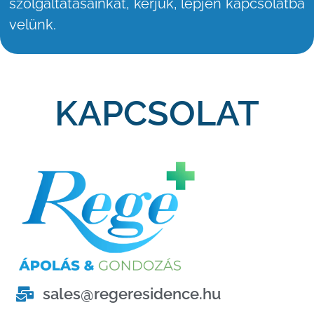
szolgáltatásainkat, kérjük, lépjen kapcsolatba
velünk.
KAPCSOLAT
sales@regeresidence.hu