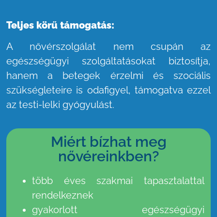
Teljes körű támogatás:
A nővérszolgálat nem csupán az
egészségügyi szolgáltatásokat biztosítja,
hanem a betegek érzelmi és szociális
szükségleteire is odafigyel, támogatva ezzel
az testi-lelki gyógyulást.
Miért bízhat meg
nővéreinkben?
több éves szakmai tapasztalattal
rendelkeznek
gyakorlott egészségügyi