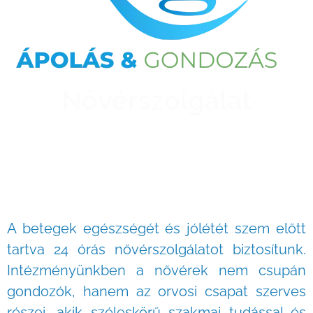
Nővérszolgálat
A betegek egészségét és jólétét szem előtt
tartva 24 órás nővérszolgálatot biztosítunk.
Intézményünkben a nővérek nem csupán
gondozók, hanem az orvosi csapat szerves
részei, akik széleskörű szakmai tudással és