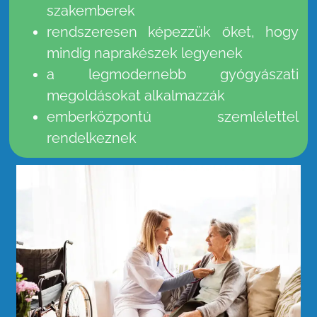
szakemberek
rendszeresen képezzük őket, hogy
mindig naprakészek legyenek
a legmodernebb gyógyászati
megoldásokat alkalmazzák
emberközpontú szemlélettel
rendelkeznek